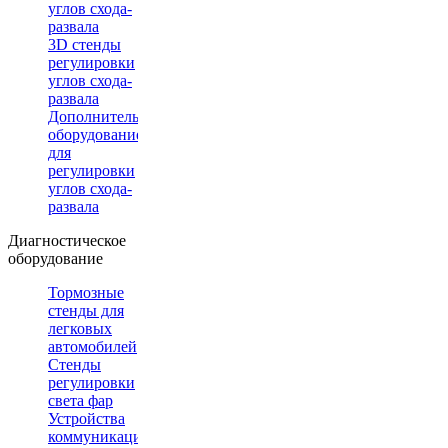
углов схода-
развала
3D стенды
регулировки
углов схода-
развала
Дополнительное
оборудование
для
регулировки
углов схода-
развала
Диагностическое
оборудование
Тормозные
стенды для
легковых
автомобилей
Стенды
регулировки
света фар
Устройства
коммуникации