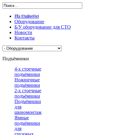
На главную
Оборудование
Б/У оборудование для СТО
Новости
Контакты
Подъёмники
4-х стоечные
подъёмники
Ножничные
подъёмники
2-х стоечные
подъёмники
Подъёмники
для
шиномонтажа
Ямные
подъёмники
для
грузовых