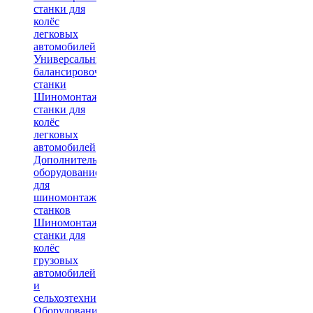
станки для
колёс
легковых
автомобилей
Универсальные
балансировочные
станки
Шиномонтажные
станки для
колёс
легковых
автомобилей
Дополнительное
оборудование
для
шиномонтажных
станков
Шиномонтажные
станки для
колёс
грузовых
автомобилей
и
сельхозтехники
Оборудование