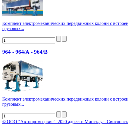
Комплект электромеханических передвижных колонн с встрое
грузовых...
964 - 964/А - 964/В
Комплект электромеханических передвижных колонн с встрое
грузовых...
© ООО "Автопромсервис". 2020 адрес: г. Минск, ул. Свислочск