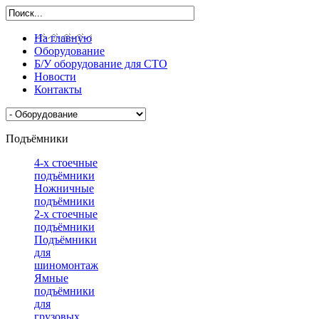
На главную
Оборудование
Б/У оборудование для СТО
Новости
Контакты
Подъёмники
4-х стоечные
подъёмники
Ножничные
подъёмники
2-х стоечные
подъёмники
Подъёмники
для
шиномонтажа
Ямные
подъёмники
для
грузовых