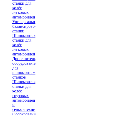
станки для
колёс
легковых
автомобилей
Универсальные
балансировочные
станки
Шиномонтажные
станки для
колёс
легковых
автомобилей
Дополнительное
оборудование
для
шиномонтажных
станков
Шиномонтажные
станки для
колёс
грузовых
автомобилей
и
сельхозтехники
Оборудование