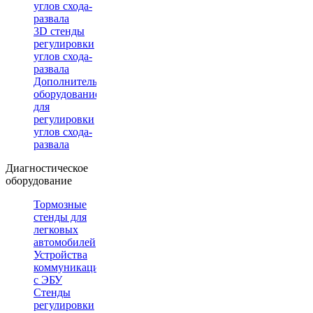
углов схода-
развала
3D стенды
регулировки
углов схода-
развала
Дополнительное
оборудование
для
регулировки
углов схода-
развала
Диагностическое
оборудование
Тормозные
стенды для
легковых
автомобилей
Устройства
коммуникации
с ЭБУ
Стенды
регулировки