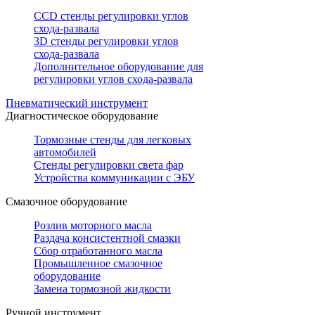
CCD стенды регулировки углов
схода-развала
3D стенды регулировки углов
схода-развала
Дополнительное оборудование для
регулировки углов схода-развала
Пневматический инструмент
Диагностическое оборудование
Тормозные стенды для легковых
автомобилей
Стенды регулировки света фар
Устройства коммуникации с ЭБУ
Смазочное оборудование
Розлив моторного масла
Раздача консистентной смазки
Сбор отработанного масла
Промышленное смазочное
оборудование
Замена тормозной жидкости
Ручной инструмент