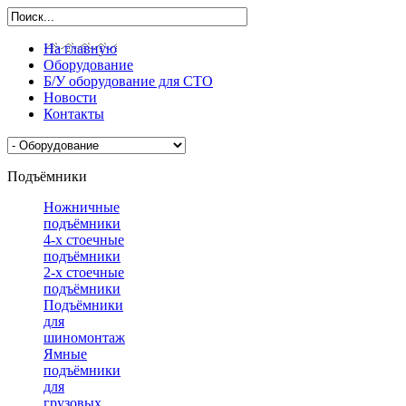
На главную
Оборудование
Б/У оборудование для СТО
Новости
Контакты
Подъёмники
Ножничные
подъёмники
4-х стоечные
подъёмники
2-х стоечные
подъёмники
Подъёмники
для
шиномонтажа
Ямные
подъёмники
для
грузовых