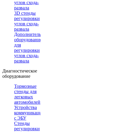
углов схода-
развала
3D стенды
регулировки
углов схода-
развала
Дополнительное
оборудование
для
регулировки
углов схода-
развала
Диагностическое
оборудование
Тормозные
стенды для
легковых
автомобилей
Устройства
коммуникации
с ЭБУ
Стенды
регулировки