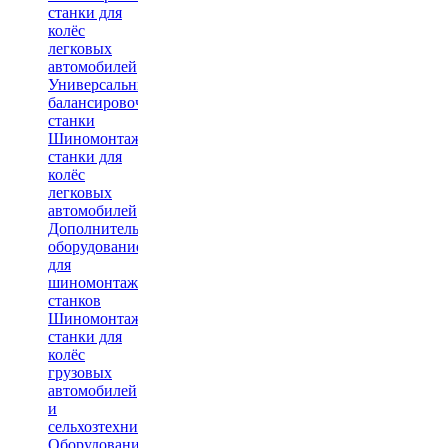
станки для
колёс
легковых
автомобилей
Универсальные
балансировочные
станки
Шиномонтажные
станки для
колёс
легковых
автомобилей
Дополнительное
оборудование
для
шиномонтажных
станков
Шиномонтажные
станки для
колёс
грузовых
автомобилей
и
сельхозтехники
Оборудование