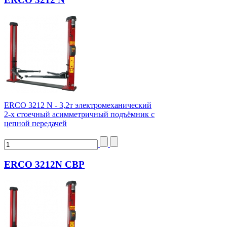
ERCO 3212 N - 3,2т электромеханический
2-х стоечный асимметричный подъёмник с
цепной передачей
ERCO 3212N CBP