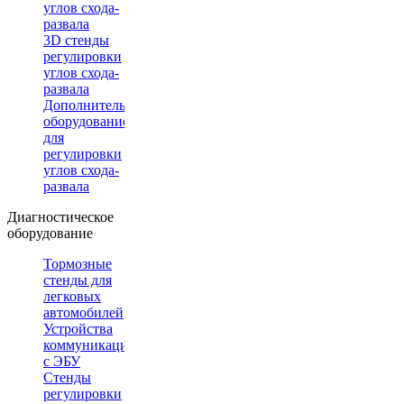
углов схода-
развала
3D стенды
регулировки
углов схода-
развала
Дополнительное
оборудование
для
регулировки
углов схода-
развала
Диагностическое
оборудование
Тормозные
стенды для
легковых
автомобилей
Устройства
коммуникации
с ЭБУ
Стенды
регулировки