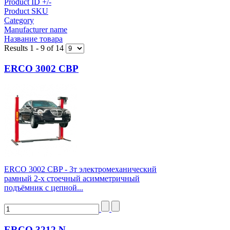
Product ID +/-
Product SKU
Category
Manufacturer name
Название товара
Results 1 - 9 of 14
ERCO 3002 CBP
ERCO 3002 CBP - 3т электромеханический
рамный 2-х стоечный асимметричный
подъёмник с цепной...
ERCO 3212 N