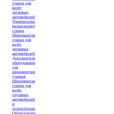
станки для
колёс
легковых
автомобилей
Универсальные
балансировочные
станки
Шиномонтажные
станки для
колёс
легковых
автомобилей
Дополнительное
оборудование
для
шиномонтажных
станков
Шиномонтажные
станки для
колёс
грузовых
автомобилей
и
сельхозтехники
Оборудование