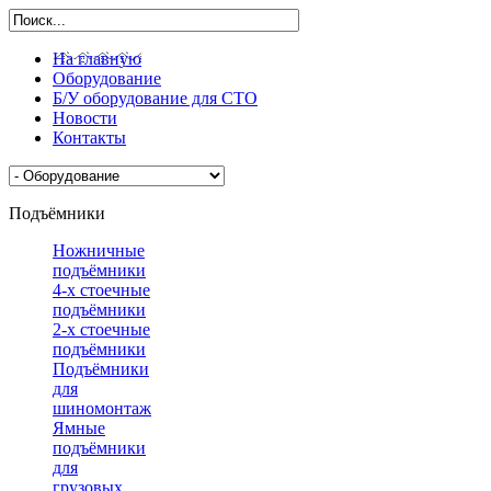
На главную
Оборудование
Б/У оборудование для СТО
Новости
Контакты
Подъёмники
Ножничные
подъёмники
4-х стоечные
подъёмники
2-х стоечные
подъёмники
Подъёмники
для
шиномонтажа
Ямные
подъёмники
для
грузовых