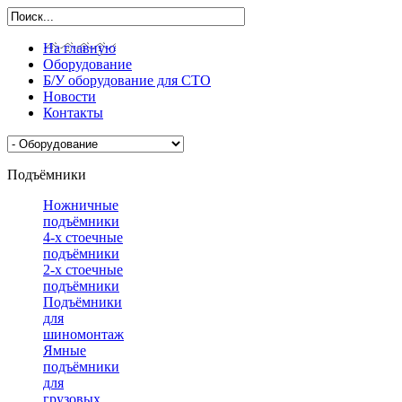
На главную
Оборудование
Б/У оборудование для СТО
Новости
Контакты
Подъёмники
Ножничные
подъёмники
4-х стоечные
подъёмники
2-х стоечные
подъёмники
Подъёмники
для
шиномонтажа
Ямные
подъёмники
для
грузовых