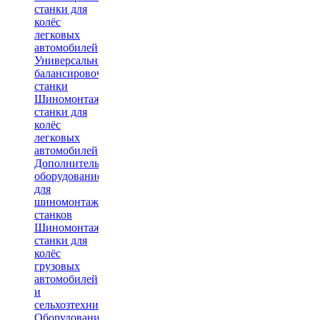
станки для
колёс
легковых
автомобилей
Универсальные
балансировочные
станки
Шиномонтажные
станки для
колёс
легковых
автомобилей
Дополнительное
оборудование
для
шиномонтажных
станков
Шиномонтажные
станки для
колёс
грузовых
автомобилей
и
сельхозтехники
Оборудование