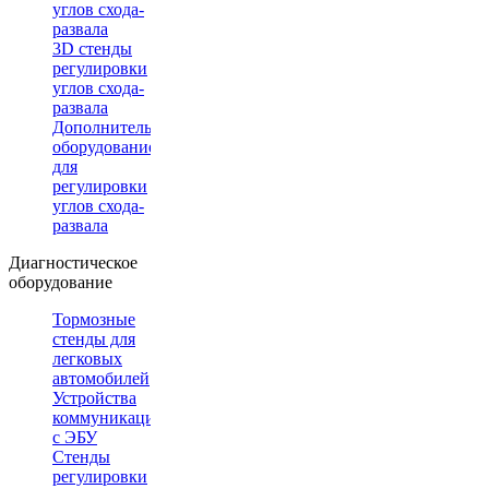
углов схода-
развала
3D стенды
регулировки
углов схода-
развала
Дополнительное
оборудование
для
регулировки
углов схода-
развала
Диагностическое
оборудование
Тормозные
стенды для
легковых
автомобилей
Устройства
коммуникации
с ЭБУ
Стенды
регулировки