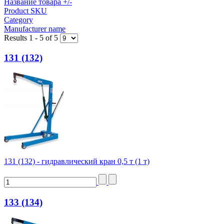
Название товара +/-
Product SKU
Category
Manufacturer name
Results 1 - 5 of 5
131 (132)
131 (132) - гидравлический кран 0,5 т (1 т)
133 (134)