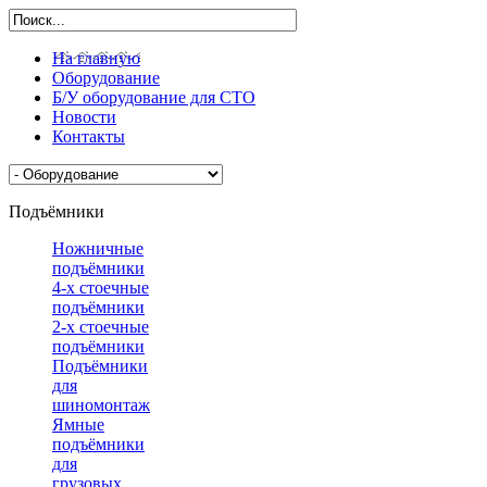
На главную
Оборудование
Б/У оборудование для СТО
Новости
Контакты
Подъёмники
Ножничные
подъёмники
4-х стоечные
подъёмники
2-х стоечные
подъёмники
Подъёмники
для
шиномонтажа
Ямные
подъёмники
для
грузовых