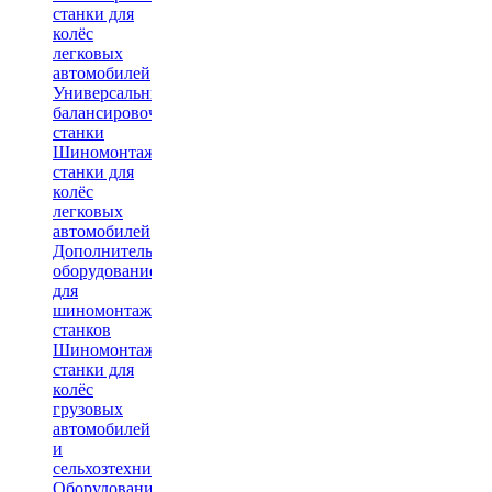
станки для
колёс
легковых
автомобилей
Универсальные
балансировочные
станки
Шиномонтажные
станки для
колёс
легковых
автомобилей
Дополнительное
оборудование
для
шиномонтажных
станков
Шиномонтажные
станки для
колёс
грузовых
автомобилей
и
сельхозтехники
Оборудование