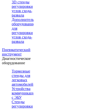
3D стенды
регулировки
углов схода-
развала
Дополнительное
оборудование
для
регулировки
углов схода-
развала
Пневматический
инструмент
Диагностическое
оборудование
Тормозные
стенды для
легковых
автомобилей
Устройства
коммуникации
с ЭБУ
Стенды
регулировки