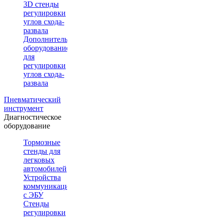
3D стенды
регулировки
углов схода-
развала
Дополнительное
оборудование
для
регулировки
углов схода-
развала
Пневматический
инструмент
Диагностическое
оборудование
Тормозные
стенды для
легковых
автомобилей
Устройства
коммуникации
с ЭБУ
Стенды
регулировки