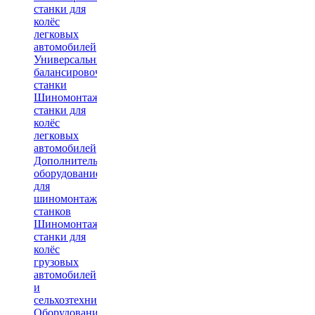
станки для
колёс
легковых
автомобилей
Универсальные
балансировочные
станки
Шиномонтажные
станки для
колёс
легковых
автомобилей
Дополнительное
оборудование
для
шиномонтажных
станков
Шиномонтажные
станки для
колёс
грузовых
автомобилей
и
сельхозтехники
Оборудование