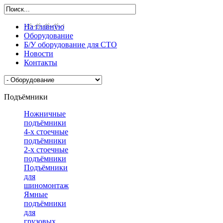
На главную
Оборудование
Б/У оборудование для СТО
Новости
Контакты
Подъёмники
Ножничные
подъёмники
4-х стоечные
подъёмники
2-х стоечные
подъёмники
Подъёмники
для
шиномонтажа
Ямные
подъёмники
для
грузовых