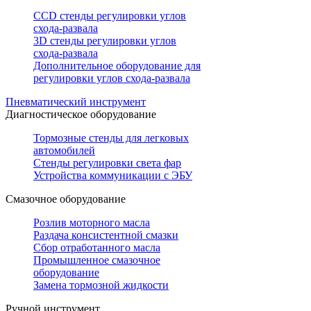
CCD стенды регулировки углов
схода-развала
3D стенды регулировки углов
схода-развала
Дополнительное оборудование для
регулировки углов схода-развала
Пневматический инструмент
Диагностическое оборудование
Тормозные стенды для легковых
автомобилей
Стенды регулировки света фар
Устройства коммуникации с ЭБУ
Смазочное оборудование
Розлив моторного масла
Раздача консистентной смазки
Сбор отработанного масла
Промышленное смазочное
оборудование
Замена тормозной жидкости
Ручной инструмент