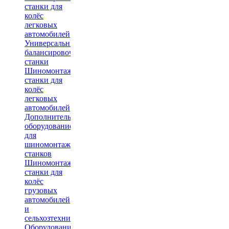
станки для
колёс
легковых
автомобилей
Универсальные
балансировочные
станки
Шиномонтажные
станки для
колёс
легковых
автомобилей
Дополнительное
оборудование
для
шиномонтажных
станков
Шиномонтажные
станки для
колёс
грузовых
автомобилей
и
сельхозтехники
Оборудование