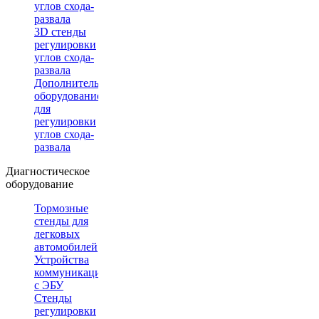
углов схода-
развала
3D стенды
регулировки
углов схода-
развала
Дополнительное
оборудование
для
регулировки
углов схода-
развала
Диагностическое
оборудование
Тормозные
стенды для
легковых
автомобилей
Устройства
коммуникации
с ЭБУ
Стенды
регулировки