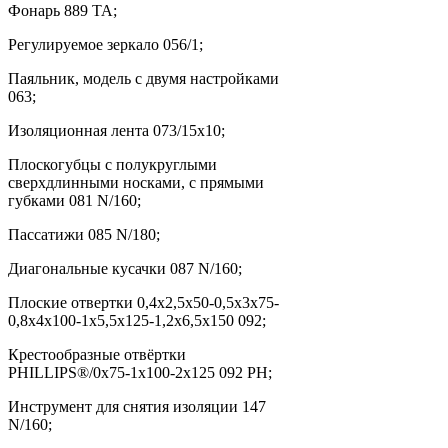
Фонарь 889 TA;
Регулируемое зеркало 056/1;
Паяльник, модель с двумя настройками
063;
Изоляционная лента 073/15x10;
Плоскогубцы с полукруглыми
сверхдлинными носками, с прямыми
губками 081 N/160;
Пассатижи 085 N/180;
Диагональные кусачки 087 N/160;
Плоские отвертки 0,4x2,5x50-0,5x3x75-
0,8x4x100-1x5,5x125-1,2x6,5x150 092;
Крестообразные отвёртки
PHILLIPS®/0x75-1x100-2x125 092 PH;
Инструмент для снятия изоляции 147
N/160;