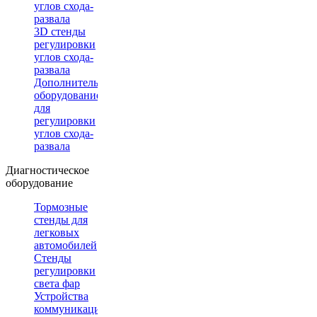
углов схода-
развала
3D стенды
регулировки
углов схода-
развала
Дополнительное
оборудование
для
регулировки
углов схода-
развала
Диагностическое
оборудование
Тормозные
стенды для
легковых
автомобилей
Стенды
регулировки
света фар
Устройства
коммуникации