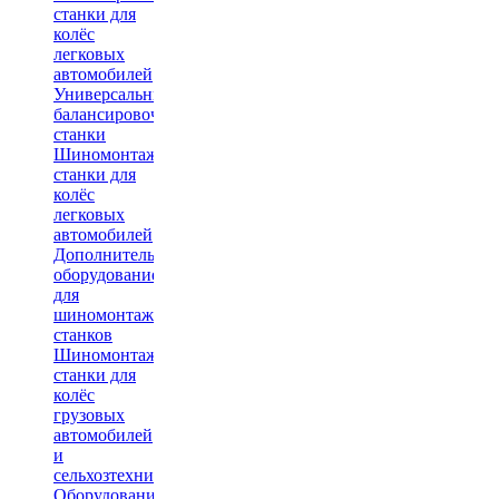
станки для
колёс
легковых
автомобилей
Универсальные
балансировочные
станки
Шиномонтажные
станки для
колёс
легковых
автомобилей
Дополнительное
оборудование
для
шиномонтажных
станков
Шиномонтажные
станки для
колёс
грузовых
автомобилей
и
сельхозтехники
Оборудование