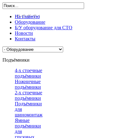
На главную
Оборудование
Б/У оборудование для СТО
Новости
Контакты
Подъёмники
4-х стоечные
подъёмники
Ножничные
подъёмники
2-х стоечные
подъёмники
Подъёмники
для
шиномонтажа
Ямные
подъёмники
для
грузовых