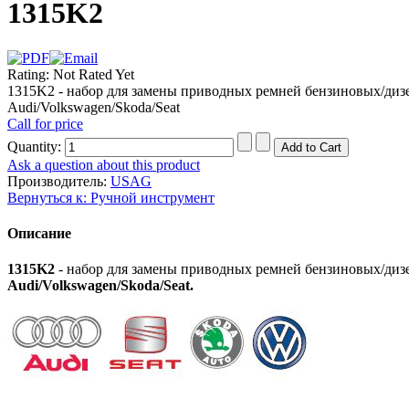
1315K2
Rating: Not Rated Yet
1315K2 - набор для замены приводных ремней бензиновых/диз
Audi/Volkswagen/Skoda/Seat
Call for price
Quantity:
Ask a question about this product
Производитель:
USAG
Вернуться к: Ручной инструмент
Описание
1315K2
- набор для замены приводных ремней бензиновых/диз
Audi/Volkswagen/Skoda/Seat.