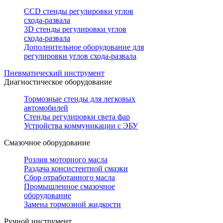
CCD стенды регулировки углов
схода-развала
3D стенды регулировки углов
схода-развала
Дополнительное оборудование для
регулировки углов схода-развала
Пневматический инструмент
Диагностическое оборудование
Тормозные стенды для легковых
автомобилей
Стенды регулировки света фар
Устройства коммуникации с ЭБУ
Смазочное оборудование
Розлив моторного масла
Раздача консистентной смазки
Сбор отработанного масла
Промышленное смазочное
оборудование
Замена тормозной жидкости
Ручной инструмент