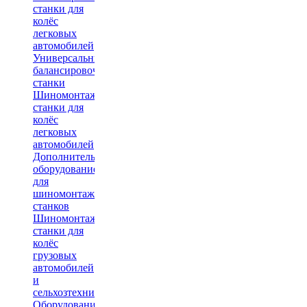
станки для
колёс
легковых
автомобилей
Универсальные
балансировочные
станки
Шиномонтажные
станки для
колёс
легковых
автомобилей
Дополнительное
оборудование
для
шиномонтажных
станков
Шиномонтажные
станки для
колёс
грузовых
автомобилей
и
сельхозтехники
Оборудование