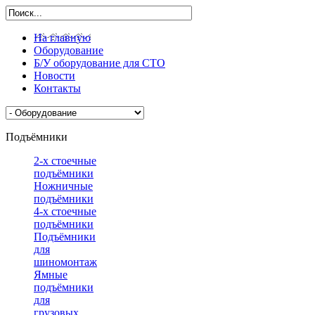
На главную
Оборудование
Б/У оборудование для СТО
Новости
Контакты
Подъёмники
2-х стоечные
подъёмники
Ножничные
подъёмники
4-х стоечные
подъёмники
Подъёмники
для
шиномонтажа
Ямные
подъёмники
для
грузовых