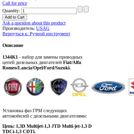
Call for price
Quantity:
Ask a question about this product
Производитель:
USAG
Вернуться к: Ручной инструмент
Описание
1344K1
- набор для замены приводных
цепей дизельных двигателей
Fiat/Alfa
Romeo/Lancia/Opel/Ford/Suzuki.
Установка фаз ГРМ следующих
автомобилей с дизельными двигателями:
Цепь: 1,3D Multijet-1,3 JTD Multi-jet-1,3 D
TDCi-1,3 CDTi.