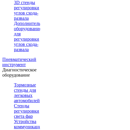
3D стенды
регулировки
углов схода-
развала
Дополнительное
оборудование
для
регулировки
углов схода-
развала
Пневматический
инструмент
Диагностическое
оборудование
Тормозные
стенды для
легковых
автомобилей
Стенды
регулировки
света фар
Устройства
коммуникации