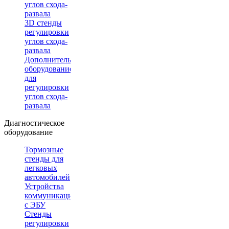
углов схода-
развала
3D стенды
регулировки
углов схода-
развала
Дополнительное
оборудование
для
регулировки
углов схода-
развала
Диагностическое
оборудование
Тормозные
стенды для
легковых
автомобилей
Устройства
коммуникации
с ЭБУ
Стенды
регулировки