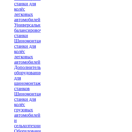
станки для
колёс
легковых
автомобилей
Универсальные
балансировочные
станки
Шиномонтажные
станки для
колёс
легковых
автомобилей
Дополнительное
оборудование
для
шиномонтажных
станков
Шиномонтажные
станки для
колёс
грузовых
автомобилей
и
сельхозтехники
Оборудование