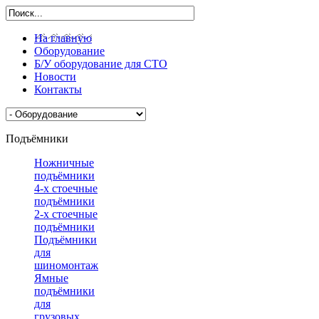
На главную
Оборудование
Б/У оборудование для СТО
Новости
Контакты
Подъёмники
Ножничные
подъёмники
4-х стоечные
подъёмники
2-х стоечные
подъёмники
Подъёмники
для
шиномонтажа
Ямные
подъёмники
для
грузовых