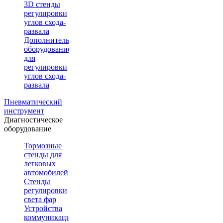
3D стенды
регулировки
углов схода-
развала
Дополнительное
оборудование
для
регулировки
углов схода-
развала
Пневматический
инструмент
Диагностическое
оборудование
Тормозные
стенды для
легковых
автомобилей
Стенды
регулировки
света фар
Устройства
коммуникации