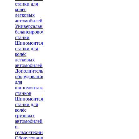
станки для
колёс
легковых
автомобилей
Универсальные
балансировочные
станки
Шиномонтажные
станки для
колёс
легковых
автомобилей
Дополнительное
оборудование
для
шиномонтажных
станков
Шиномонтажные
станки для
колёс
грузовых
автомобилей
и
сельхозтехники
Оборудование