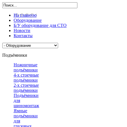
На главную
Оборудование
Б/У оборудование для СТО
Новости
Контакты
Подъёмники
Ножничные
подъёмники
4-х стоечные
подъёмники
2-х стоечные
подъёмники
Подъёмники
для
шиномонтажа
Ямные
подъёмники
для
грузовых