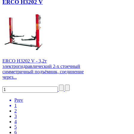
ERCO H3202 V
ERCO H3202 V - 3,2т
электрогидравлический 2-х стоечный
симметричный подъёмник, соединение
через...
Prev
1
2
3
4
5
6