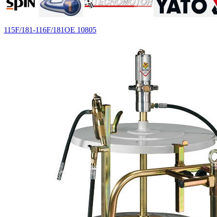
115F/181-116F/181
OE 10805