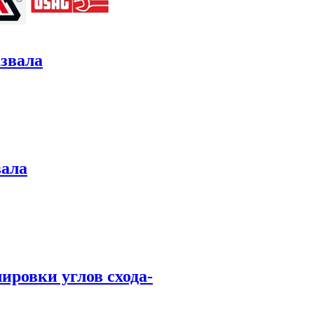
азвала
вала
ировки углов схода-