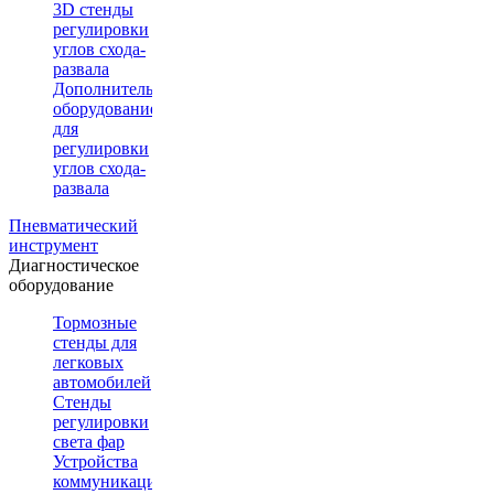
3D стенды
регулировки
углов схода-
развала
Дополнительное
оборудование
для
регулировки
углов схода-
развала
Пневматический
инструмент
Диагностическое
оборудование
Тормозные
стенды для
легковых
автомобилей
Стенды
регулировки
света фар
Устройства
коммуникации