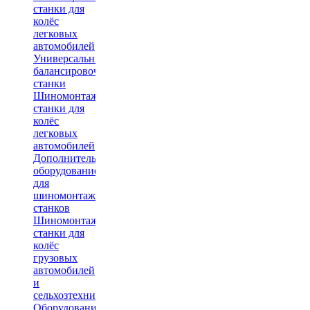
станки для
колёс
легковых
автомобилей
Универсальные
балансировочные
станки
Шиномонтажные
станки для
колёс
легковых
автомобилей
Дополнительное
оборудование
для
шиномонтажных
станков
Шиномонтажные
станки для
колёс
грузовых
автомобилей
и
сельхозтехники
Оборудование