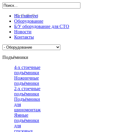
На главную
Оборудование
Б/У оборудование для СТО
Новости
Контакты
Подъёмники
4-х стоечные
подъёмники
Ножничные
подъёмники
2-х стоечные
подъёмники
Подъёмники
для
шиномонтажа
Ямные
подъёмники
для
грузовых