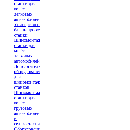
станки для
колёс
легковых
автомобилей
Универсальные
балансировочные
станки
Шиномонтажные
станки для
колёс
легковых
автомобилей
Дополнительное
оборудование
для
шиномонтажных
станков
Шиномонтажные
станки для
колёс
грузовых
автомобилей
и
сельхозтехники
Оборудование