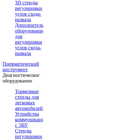
3D стенды
регулировки
углов схода-
развала
Дополнительное
оборудование
для
регулировки
углов схода-
развала
Пневматический
инструмент
Диагностическое
оборудование
Тормозные
стенды для
легковых
автомобилей
Устройства
коммуникации
с ЭБУ
Стенды
регулировки