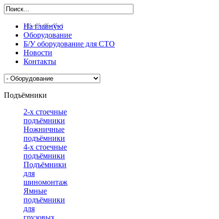
На главную
Оборудование
Б/У оборудование для СТО
Новости
Контакты
Подъёмники
2-х стоечные
подъёмники
Ножничные
подъёмники
4-х стоечные
подъёмники
Подъёмники
для
шиномонтажа
Ямные
подъёмники
для
грузовых