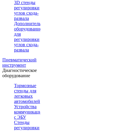
3D стенды
регулировки
углов схода-
развала
Дополнительное
оборудование
для
регулировки
углов схода-
развала
Пневматический
инструмент
Диагностическое
оборудование
Тормозные
стенды для
легковых
автомобилей
Устройства
коммуникации
с ЭБУ
Стенды
регулировки