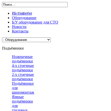
На главную
Оборудование
Б/У оборудование для СТО
Новости
Контакты
Подъёмники
Ножничные
подъёмники
4-х стоечные
подъёмники
2-х стоечные
подъёмники
Подъёмники
для
шиномонтажа
Ямные
подъёмники
для
грузовых