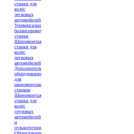
станки для
колёс
легковых
автомобилей
Универсальные
балансировочные
станки
Шиномонтажные
станки для
колёс
легковых
автомобилей
Дополнительное
оборудование
для
шиномонтажных
станков
Шиномонтажные
станки для
колёс
грузовых
автомобилей
и
сельхозтехники
Оборудование