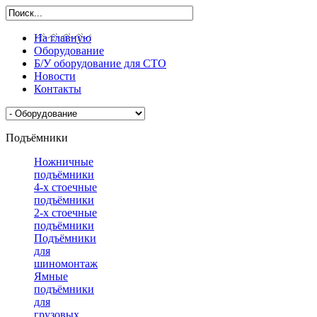
На главную
Оборудование
Б/У оборудование для СТО
Новости
Контакты
Подъёмники
Ножничные
подъёмники
4-х стоечные
подъёмники
2-х стоечные
подъёмники
Подъёмники
для
шиномонтажа
Ямные
подъёмники
для
грузовых