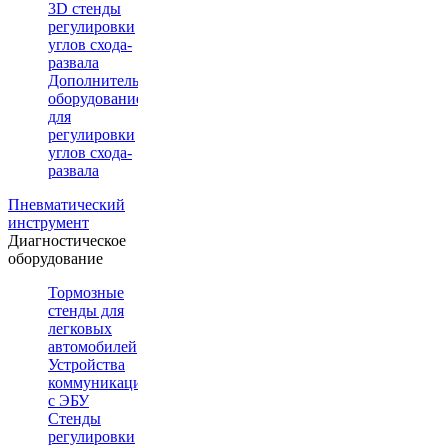
3D стенды
регулировки
углов схода-
развала
Дополнительное
оборудование
для
регулировки
углов схода-
развала
Пневматический
инструмент
Диагностическое
оборудование
Тормозные
стенды для
легковых
автомобилей
Устройства
коммуникации
с ЭБУ
Стенды
регулировки