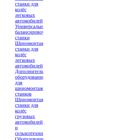
станки для
колёс
легковых
автомобилей
Универсальные
балансировочные
станки
Шиномонтажные
станки для
колёс
легковых
автомобилей
Дополнительное
оборудование
для
шиномонтажных
станков
Шиномонтажные
станки для
колёс
грузовых
автомобилей
и
сельхозтехники
Оборудование