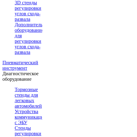
3D стенды
регулировки
углов схода-
развала
Дополнительное
оборудование
для
регулировки
углов схода-
развала
Пневматический
инструмент
Диагностическое
оборудование
Тормозные
стенды для
легковых
автомобилей
Устройства
коммуникации
с ЭБУ
Стенды
регулировки