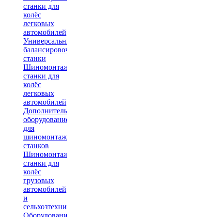
станки для
колёс
легковых
автомобилей
Универсальные
балансировочные
станки
Шиномонтажные
станки для
колёс
легковых
автомобилей
Дополнительное
оборудование
для
шиномонтажных
станков
Шиномонтажные
станки для
колёс
грузовых
автомобилей
и
сельхозтехники
Оборудование