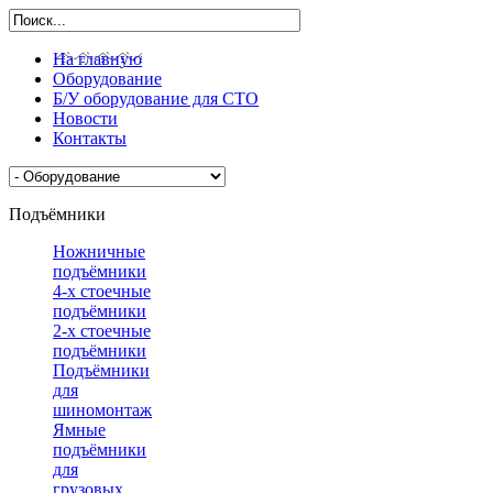
На главную
Оборудование
Б/У оборудование для СТО
Новости
Контакты
Подъёмники
Ножничные
подъёмники
4-х стоечные
подъёмники
2-х стоечные
подъёмники
Подъёмники
для
шиномонтажа
Ямные
подъёмники
для
грузовых