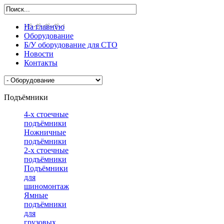
На главную
Оборудование
Б/У оборудование для СТО
Новости
Контакты
Подъёмники
4-х стоечные
подъёмники
Ножничные
подъёмники
2-х стоечные
подъёмники
Подъёмники
для
шиномонтажа
Ямные
подъёмники
для
грузовых