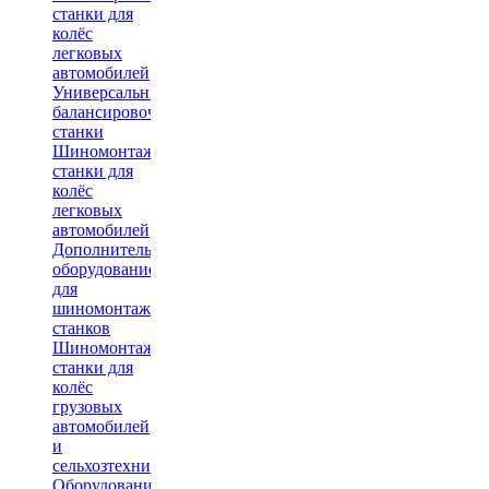
станки для
колёс
легковых
автомобилей
Универсальные
балансировочные
станки
Шиномонтажные
станки для
колёс
легковых
автомобилей
Дополнительное
оборудование
для
шиномонтажных
станков
Шиномонтажные
станки для
колёс
грузовых
автомобилей
и
сельхозтехники
Оборудование