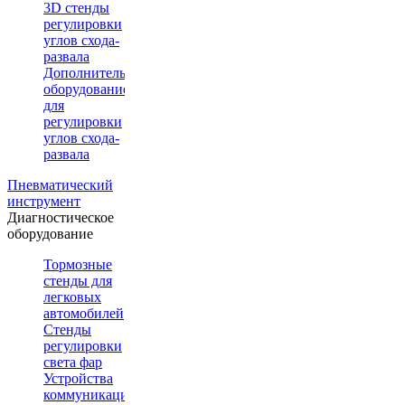
3D стенды
регулировки
углов схода-
развала
Дополнительное
оборудование
для
регулировки
углов схода-
развала
Пневматический
инструмент
Диагностическое
оборудование
Тормозные
стенды для
легковых
автомобилей
Стенды
регулировки
света фар
Устройства
коммуникации