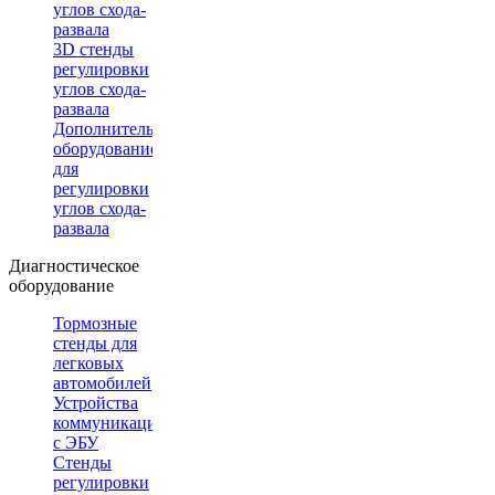
углов схода-
развала
3D стенды
регулировки
углов схода-
развала
Дополнительное
оборудование
для
регулировки
углов схода-
развала
Диагностическое
оборудование
Тормозные
стенды для
легковых
автомобилей
Устройства
коммуникации
с ЭБУ
Стенды
регулировки