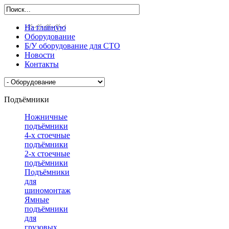
На главную
Оборудование
Б/У оборудование для СТО
Новости
Контакты
Подъёмники
Ножничные
подъёмники
4-х стоечные
подъёмники
2-х стоечные
подъёмники
Подъёмники
для
шиномонтажа
Ямные
подъёмники
для
грузовых