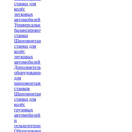
станки для
колёс
легковых
автомобилей
Универсальные
балансировочные
станки
Шиномонтажные
станки для
колёс
легковых
автомобилей
Дополнительное
оборудование
для
шиномонтажных
станков
Шиномонтажные
станки для
колёс
грузовых
автомобилей
и
сельхозтехники
Оборудование