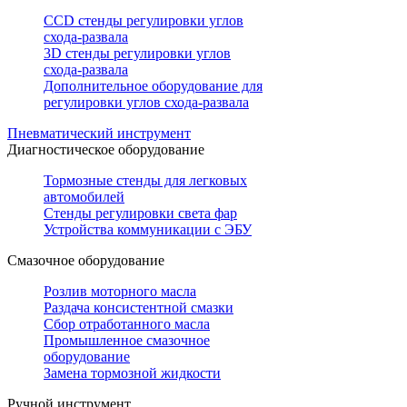
CCD стенды регулировки углов
схода-развала
3D стенды регулировки углов
схода-развала
Дополнительное оборудование для
регулировки углов схода-развала
Пневматический инструмент
Диагностическое оборудование
Тормозные стенды для легковых
автомобилей
Стенды регулировки света фар
Устройства коммуникации с ЭБУ
Смазочное оборудование
Розлив моторного масла
Раздача консистентной смазки
Сбор отработанного масла
Промышленное смазочное
оборудование
Замена тормозной жидкости
Ручной инструмент