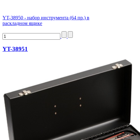
YT-38950 - набор инструмента (64 пр.) в
раскладном ящике
YT-38951