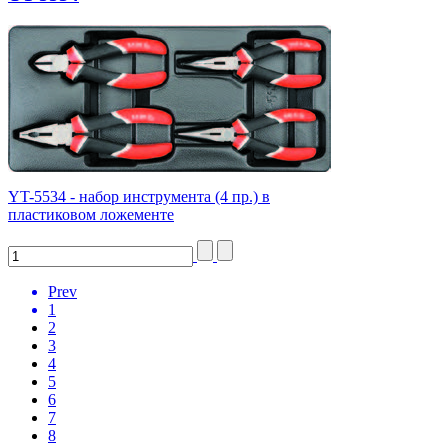
YT-5534 - набор инструмента (4 пр.) в
пластиковом ложементе
Prev
1
2
3
4
5
6
7
8