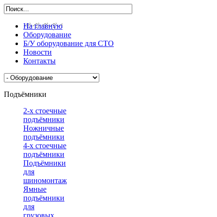
На главную
Оборудование
Б/У оборудование для СТО
Новости
Контакты
Подъёмники
2-х стоечные
подъёмники
Ножничные
подъёмники
4-х стоечные
подъёмники
Подъёмники
для
шиномонтажа
Ямные
подъёмники
для
грузовых