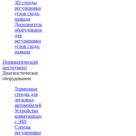
3D стенды
регулировки
углов схода-
развала
Дополнительное
оборудование
для
регулировки
углов схода-
развала
Пневматический
инструмент
Диагностическое
оборудование
Тормозные
стенды для
легковых
автомобилей
Устройства
коммуникации
с ЭБУ
Стенды
регулировки