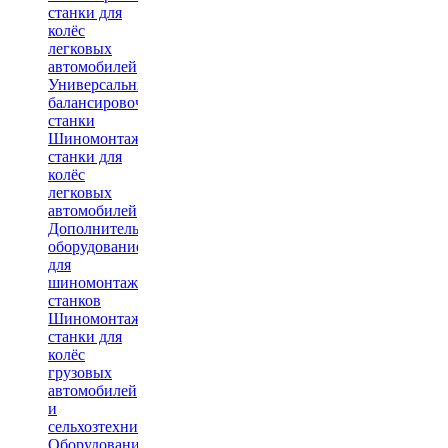
станки для
колёс
легковых
автомобилей
Универсальные
балансировочные
станки
Шиномонтажные
станки для
колёс
легковых
автомобилей
Дополнительное
оборудование
для
шиномонтажных
станков
Шиномонтажные
станки для
колёс
грузовых
автомобилей
и
сельхозтехники
Оборудование