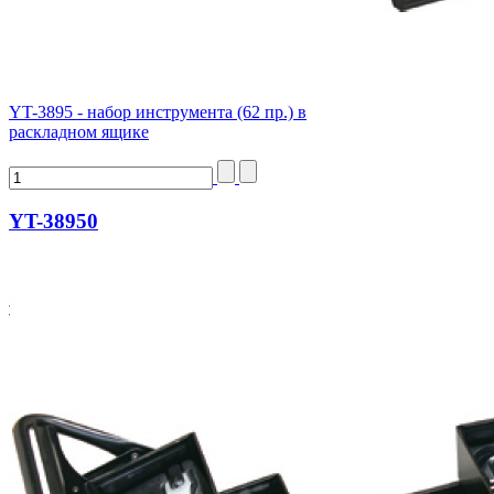
YT-3895 - набор инструмента (62 пр.) в
раскладном ящике
YT-38950