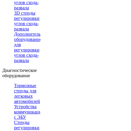
углов схода-
развала
3D стенды
регулировки
углов схода-
развала
Дополнительное
оборудование
для
регулировки
углов схода-
развала
Диагностическое
оборудование
Тормозные
стенды для
легковых
автомобилей
Устройства
коммуникации
с ЭБУ
Стенды
регулировки