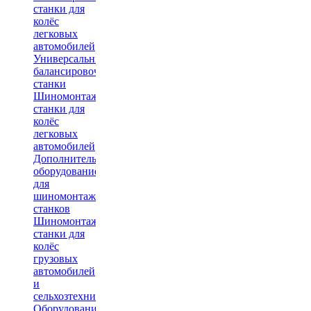
станки для
колёс
легковых
автомобилей
Универсальные
балансировочные
станки
Шиномонтажные
станки для
колёс
легковых
автомобилей
Дополнительное
оборудование
для
шиномонтажных
станков
Шиномонтажные
станки для
колёс
грузовых
автомобилей
и
сельхозтехники
Оборудование