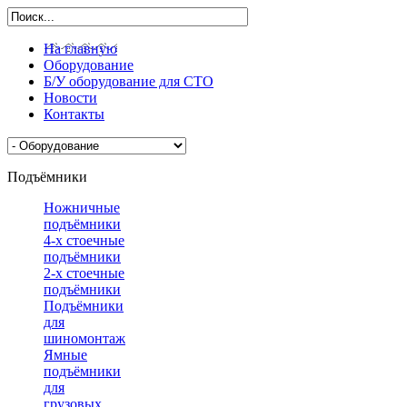
На главную
Оборудование
Б/У оборудование для СТО
Новости
Контакты
Подъёмники
Ножничные
подъёмники
4-х стоечные
подъёмники
2-х стоечные
подъёмники
Подъёмники
для
шиномонтажа
Ямные
подъёмники
для
грузовых