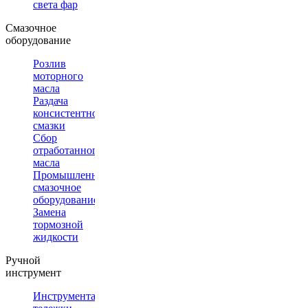
света фар
Смазочное
оборудование
Розлив
моторного
масла
Раздача
консистентной
смазки
Сбор
отработанного
масла
Промышленное
смазочное
оборудование
Замена
тормозной
жидкости
Ручной
инструмент
Инструментальные