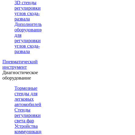
3D стенды
регулировки
углов схода-
развала
Дополнительное
оборудование
для
регулировки
углов схода-
развала
Пневматический
инструмент
Диагностическое
оборудование
Тормозные
стенды для
легковых
автомобилей
Стенды
регулировки
света фар
Устройства
коммуникации