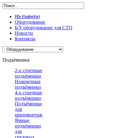
На главную
Оборудование
Б/У оборудование для СТО
Новости
Контакты
Подъёмники
2-х стоечные
подъёмники
Ножничные
подъёмники
4-х стоечные
подъёмники
Подъёмники
для
шиномонтажа
Ямные
подъёмники
для
грузовых