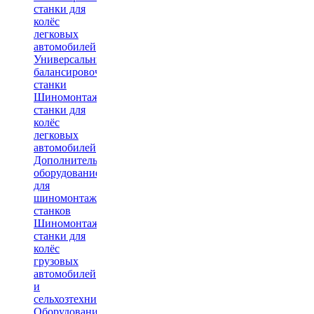
станки для
колёс
легковых
автомобилей
Универсальные
балансировочные
станки
Шиномонтажные
станки для
колёс
легковых
автомобилей
Дополнительное
оборудование
для
шиномонтажных
станков
Шиномонтажные
станки для
колёс
грузовых
автомобилей
и
сельхозтехники
Оборудование