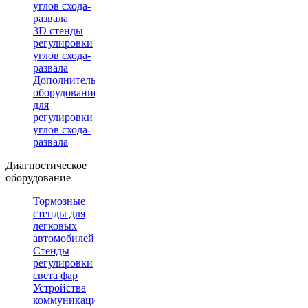
углов схода-
развала
3D стенды
регулировки
углов схода-
развала
Дополнительное
оборудование
для
регулировки
углов схода-
развала
Диагностическое
оборудование
Тормозные
стенды для
легковых
автомобилей
Стенды
регулировки
света фар
Устройства
коммуникации