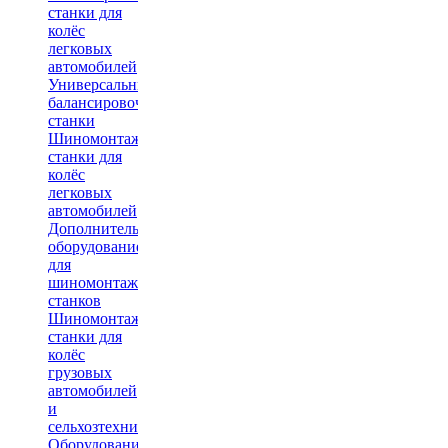
станки для
колёс
легковых
автомобилей
Универсальные
балансировочные
станки
Шиномонтажные
станки для
колёс
легковых
автомобилей
Дополнительное
оборудование
для
шиномонтажных
станков
Шиномонтажные
станки для
колёс
грузовых
автомобилей
и
сельхозтехники
Оборудование