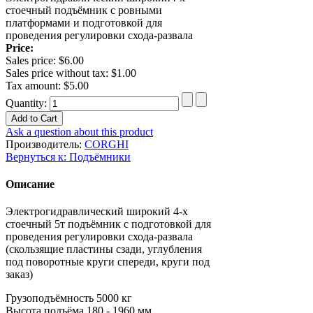
стоечный подъёмник с ровными
платформами и подготовкой для
проведения регулировки схода-развала
Price:
Sales price:
$6.00
Sales price without tax:
$1.00
Tax amount:
$5.00
Quantity:
Ask a question about this product
Производитель:
CORGHI
Вернуться к: Подъёмники
Описание
Электрогидравлический широкий 4-х
стоечный 5т подъёмник с подготовкой для
проведения регулировки схода-развала
(скользящие пластины сзади, углубления
под поворотные круги спереди, круги под
заказ)
Грузоподъёмность
5000 кг
Высота подъёма
180 - 1960 мм