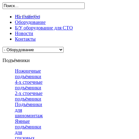
На главную
Оборудование
Б/У оборудование для СТО
Новости
Контакты
Подъёмники
Ножничные
подъёмники
4-х стоечные
подъёмники
2-х стоечные
подъёмники
Подъёмники
для
шиномонтажа
Ямные
подъёмники
для
грузовых