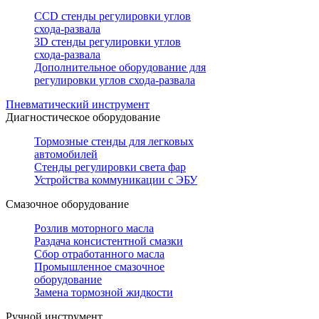
CCD стенды регулировки углов
схода-развала
3D стенды регулировки углов
схода-развала
Дополнительное оборудование для
регулировки углов схода-развала
Пневматический инструмент
Диагностическое оборудование
Тормозные стенды для легковых
автомобилей
Стенды регулировки света фар
Устройства коммуникации с ЭБУ
Смазочное оборудование
Розлив моторного масла
Раздача консистентной смазки
Сбор отработанного масла
Промышленное смазочное
оборудование
Замена тормозной жидкости
Ручной инструмент