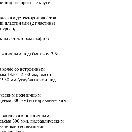
ми под поворотные круги
ическим детектором люфтов
ми пластинами (2 пластины
переди;
ским детектором люфтов
ожничным подъёмником 3,5т
а колёс со встроенным
ы 1420 - 2100 мм, высота
1950 мм /углублениями под
лическим ножничным
одъёма 500 мм) и гидравлическим
равлическим ножничным
дъёма 500 мм), гидравлическим
с задними скользящими
уги спереди.