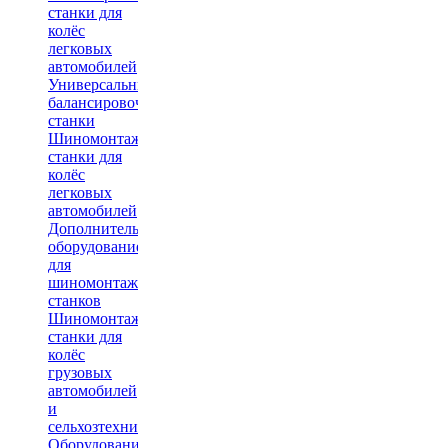
станки для
колёс
легковых
автомобилей
Универсальные
балансировочные
станки
Шиномонтажные
станки для
колёс
легковых
автомобилей
Дополнительное
оборудование
для
шиномонтажных
станков
Шиномонтажные
станки для
колёс
грузовых
автомобилей
и
сельхозтехники
Оборудование