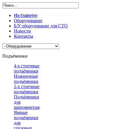
На главную
Оборудование
Б/У оборудование для СТО
Новости
Контакты
Подъёмники
4-х стоечные
подъёмники
Ножничные
подъёмники
2-х стоечные
подъёмники
Подъёмники
для
шиномонтажа
Ямные
подъёмники
для
грузовых