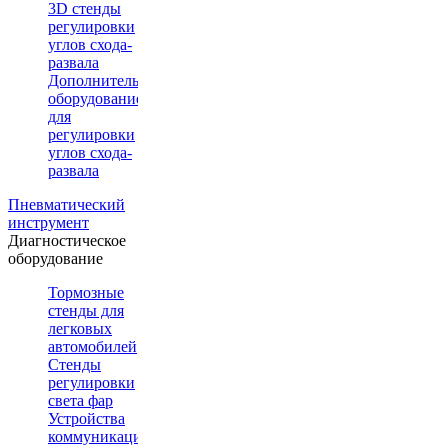
3D стенды
регулировки
углов схода-
развала
Дополнительное
оборудование
для
регулировки
углов схода-
развала
Пневматический
инструмент
Диагностическое
оборудование
Тормозные
стенды для
легковых
автомобилей
Стенды
регулировки
света фар
Устройства
коммуникации