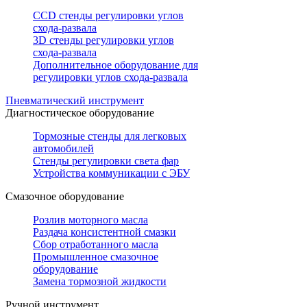
CCD стенды регулировки углов
схода-развала
3D стенды регулировки углов
схода-развала
Дополнительное оборудование для
регулировки углов схода-развала
Пневматический инструмент
Диагностическое оборудование
Тормозные стенды для легковых
автомобилей
Стенды регулировки света фар
Устройства коммуникации с ЭБУ
Смазочное оборудование
Розлив моторного масла
Раздача консистентной смазки
Сбор отработанного масла
Промышленное смазочное
оборудование
Замена тормозной жидкости
Ручной инструмент