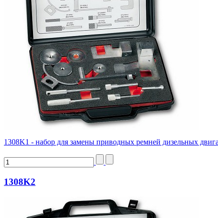
1308K1 - набор для замены приводных ремней дизельных двигат
1308K2