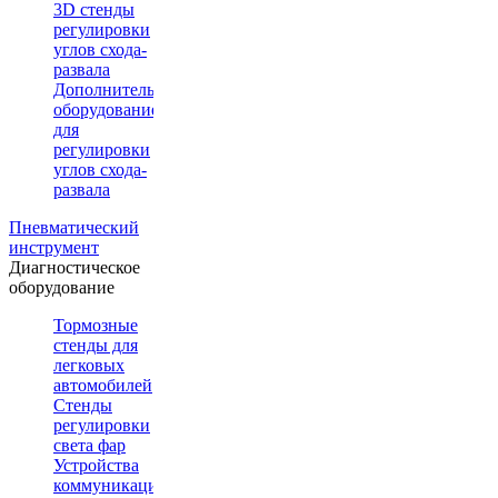
3D стенды
регулировки
углов схода-
развала
Дополнительное
оборудование
для
регулировки
углов схода-
развала
Пневматический
инструмент
Диагностическое
оборудование
Тормозные
стенды для
легковых
автомобилей
Стенды
регулировки
света фар
Устройства
коммуникации