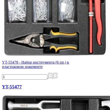
YT-55478 - Набор инструмента (6 пр.) в
пластиковом ложементе
YT-55477