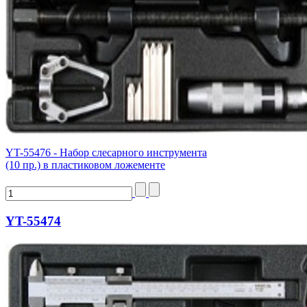
YT-55476 - Набор слесарного инструмента
(10 пр.) в пластиковом ложементе
YT-55474