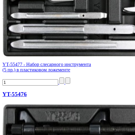
YT-55477 - Набор слесарного инструмента
(5 пр.) в пластиковом ложементе
YT-55476