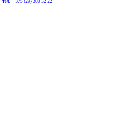
тел. + 375 (29) 300 32 22