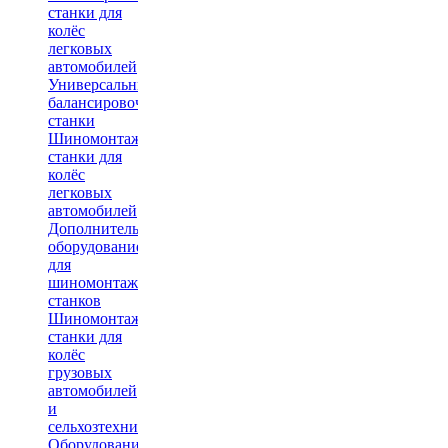
станки для
колёс
легковых
автомобилей
Универсальные
балансировочные
станки
Шиномонтажные
станки для
колёс
легковых
автомобилей
Дополнительное
оборудование
для
шиномонтажных
станков
Шиномонтажные
станки для
колёс
грузовых
автомобилей
и
сельхозтехники
Оборудование