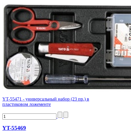
YT-55471 - универсальный набор (23 пр.) в
пластиковом ложементе
YT-55469