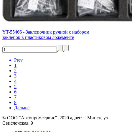
YT-55466 - Заклепочник ручной с набором
заклепок в пластиковом ложементе
Prev
1
2
3
4
5
6
7
8
Дальше
© ООО "Автопромсервис". 2020 адрес: г. Минск, ул.
Свислочская, 9