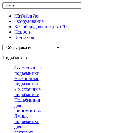
На главную
Оборудование
Б/У оборудование для СТО
Новости
Контакты
Подъёмники
4-х стоечные
подъёмники
Ножничные
подъёмники
2-х стоечные
подъёмники
Подъёмники
для
шиномонтажа
Ямные
подъёмники
для
грузовых