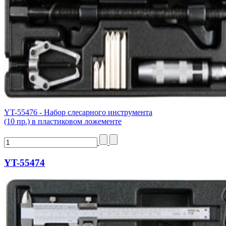
YT-55476 - Набор слесарного инструмента
(10 пр.) в пластиковом ложементе
YT-55474