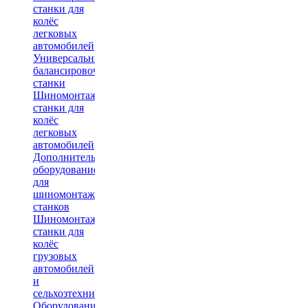
станки для
колёс
легковых
автомобилей
Универсальные
балансировочные
станки
Шиномонтажные
станки для
колёс
легковых
автомобилей
Дополнительное
оборудование
для
шиномонтажных
станков
Шиномонтажные
станки для
колёс
грузовых
автомобилей
и
сельхозтехники
Оборудование