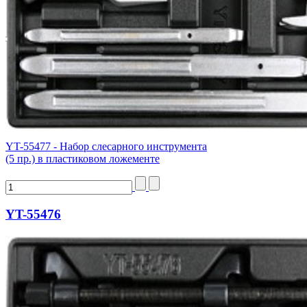
YT-55477 - Набор слесарного инструмента
(5 пр.) в пластиковом ложементе
YT-55476