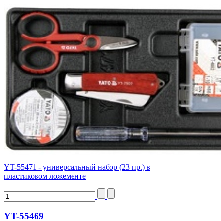
YT-55471 - универсальный набор (23 пр.) в
пластиковом ложементе
YT-55469