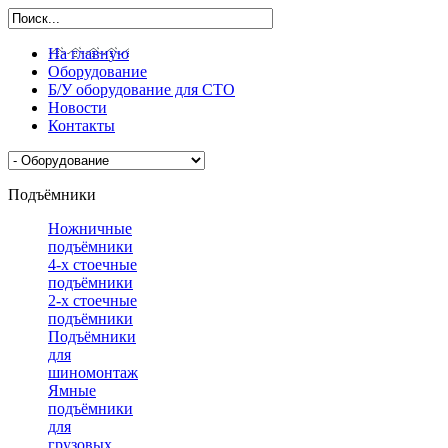
На главную
Оборудование
Б/У оборудование для СТО
Новости
Контакты
Подъёмники
Ножничные
подъёмники
4-х стоечные
подъёмники
2-х стоечные
подъёмники
Подъёмники
для
шиномонтажа
Ямные
подъёмники
для
грузовых