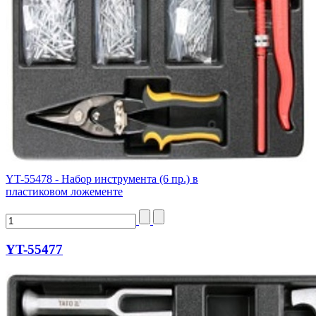
YT-55478 - Набор инструмента (6 пр.) в
пластиковом ложементе
YT-55477