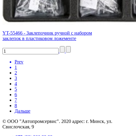
YT-55466 - Заклепочник ручной с набором
заклепок в пластиковом ложементе
Prev
1
2
3
4
5
6
7
8
Дальше
© ООО "Автопромсервис". 2020 адрес: г. Минск, ул.
Свислочская, 9