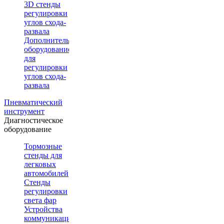
3D стенды
регулировки
углов схода-
развала
Дополнительное
оборудование
для
регулировки
углов схода-
развала
Пневматический
инструмент
Диагностическое
оборудование
Тормозные
стенды для
легковых
автомобилей
Стенды
регулировки
света фар
Устройства
коммуникации