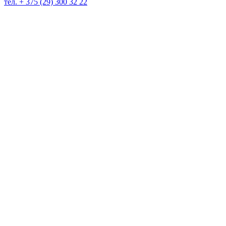
тел. + 375 (29) 300 32 22