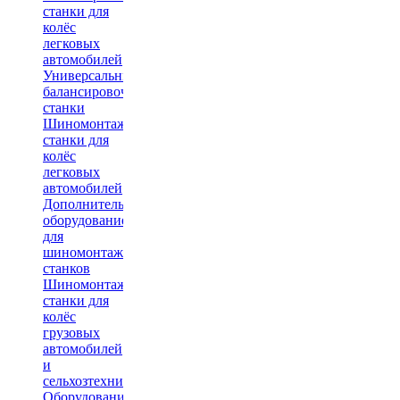
станки для
колёс
легковых
автомобилей
Универсальные
балансировочные
станки
Шиномонтажные
станки для
колёс
легковых
автомобилей
Дополнительное
оборудование
для
шиномонтажных
станков
Шиномонтажные
станки для
колёс
грузовых
автомобилей
и
сельхозтехники
Оборудование