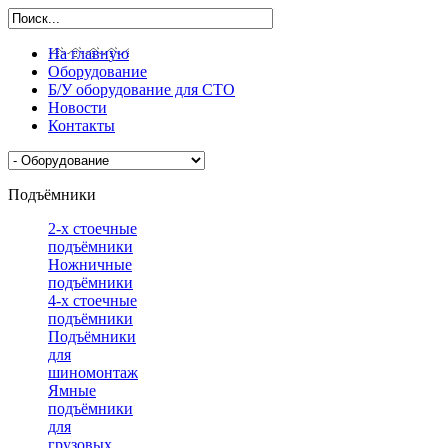
На главную
Оборудование
Б/У оборудование для СТО
Новости
Контакты
Подъёмники
2-х стоечные
подъёмники
Ножничные
подъёмники
4-х стоечные
подъёмники
Подъёмники
для
шиномонтажа
Ямные
подъёмники
для
грузовых