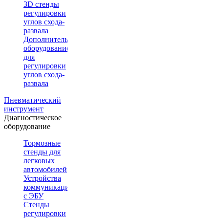
3D стенды
регулировки
углов схода-
развала
Дополнительное
оборудование
для
регулировки
углов схода-
развала
Пневматический
инструмент
Диагностическое
оборудование
Тормозные
стенды для
легковых
автомобилей
Устройства
коммуникации
с ЭБУ
Стенды
регулировки