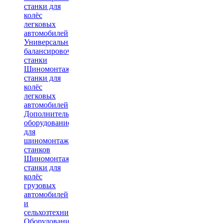
станки для
колёс
легковых
автомобилей
Универсальные
балансировочные
станки
Шиномонтажные
станки для
колёс
легковых
автомобилей
Дополнительное
оборудование
для
шиномонтажных
станков
Шиномонтажные
станки для
колёс
грузовых
автомобилей
и
сельхозтехники
Оборудование