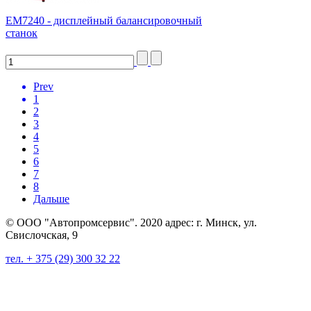
ЕМ7240 - дисплейный балансировочный
станок
Prev
1
2
3
4
5
6
7
8
Дальше
© ООО "Автопромсервис". 2020 адрес: г. Минск, ул.
Свислочская, 9
тел. + 375 (29) 300 32 22