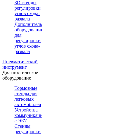
3D стенды
регулировки
углов схода-
развала
Дополнительное
оборудование
для
регулировки
углов схода-
развала
Пневматический
инструмент
Диагностическое
оборудование
Тормозные
стенды для
легковых
автомобилей
Устройства
коммуникации
с ЭБУ
Стенды
регулировки