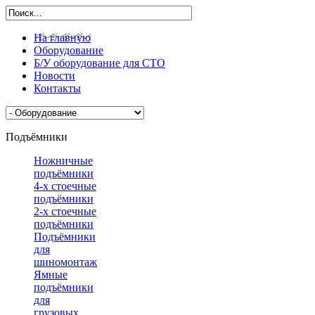
На главную
Оборудование
Б/У оборудование для СТО
Новости
Контакты
Подъёмники
Ножничные
подъёмники
4-х стоечные
подъёмники
2-х стоечные
подъёмники
Подъёмники
для
шиномонтажа
Ямные
подъёмники
для
грузовых