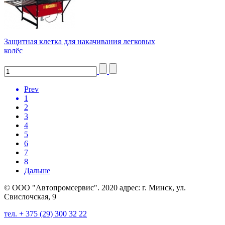
Защитная клетка для накачивания легковых
колёс
Prev
1
2
3
4
5
6
7
8
Дальше
© ООО "Автопромсервис". 2020 адрес: г. Минск, ул.
Свислочская, 9
тел. + 375 (29) 300 32 22