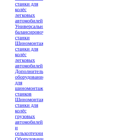
станки для
колёс
легковых
автомобилей
Универсальные
балансировочные
станки
Шиномонтажные
станки для
колёс
легковых
автомобилей
Дополнительное
оборудование
для
шиномонтажных
станков
Шиномонтажные
станки для
колёс
грузовых
автомобилей
и
сельхозтехники
Оборудование