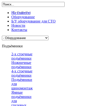
На главную
Оборудование
Б/У оборудование для СТО
Новости
Контакты
Подъёмники
2-х стоечные
подъёмники
Ножничные
подъёмники
4-х стоечные
подъёмники
Подъёмники
для
шиномонтажа
Ямные
подъёмники
для
грузовых