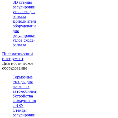
3D стенды
регулировки
углов схода-
развала
Дополнительное
оборудование
для
регулировки
углов схода-
развала
Пневматический
инструмент
Диагностическое
оборудование
Тормозные
стенды для
легковых
автомобилей
Устройства
коммуникации
с ЭБУ
Стенды
регулировки