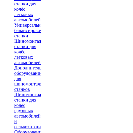
станки для
колёс
легковых
автомобилей
Универсальные
балансировочные
станки
Шиномонтажные
станки для
колёс
легковых
автомобилей
Дополнительное
оборудование
для
шиномонтажных
станков
Шиномонтажные
станки для
колёс
грузовых
автомобилей
и
сельхозтехники
Оборудование