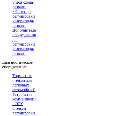
углов схода-
развала
3D стенды
регулировки
углов схода-
развала
Дополнительное
оборудование
для
регулировки
углов схода-
развала
Диагностическое
оборудование
Тормозные
стенды для
легковых
автомобилей
Устройства
коммуникации
с ЭБУ
Стенды
регулировки