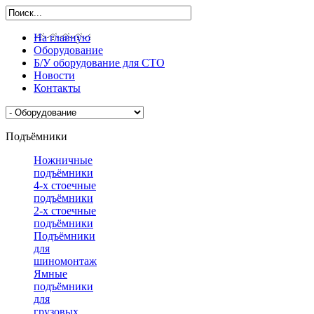
На главную
Оборудование
Б/У оборудование для СТО
Новости
Контакты
Подъёмники
Ножничные
подъёмники
4-х стоечные
подъёмники
2-х стоечные
подъёмники
Подъёмники
для
шиномонтажа
Ямные
подъёмники
для
грузовых