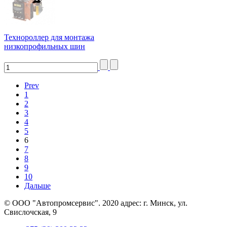
Технороллер для монтажа
низкопрофильных шин
Prev
1
2
3
4
5
6
7
8
9
10
Дальше
© ООО "Автопромсервис". 2020 адрес: г. Минск, ул.
Свислочская, 9