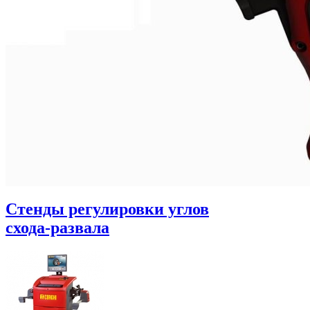
Стенды регулировки углов
схода-развала