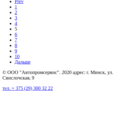
Prev
1
2
3
4
5
6
7
8
9
10
Дальше
© ООО "Автопромсервис". 2020 адрес: г. Минск, ул.
Свислочская, 9
тел. + 375 (29) 300 32 22