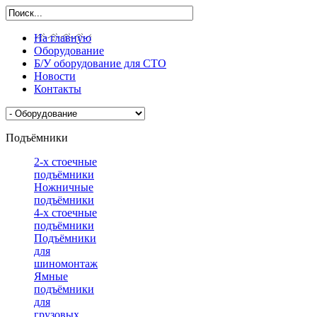
На главную
Оборудование
Б/У оборудование для СТО
Новости
Контакты
Подъёмники
2-х стоечные
подъёмники
Ножничные
подъёмники
4-х стоечные
подъёмники
Подъёмники
для
шиномонтажа
Ямные
подъёмники
для
грузовых