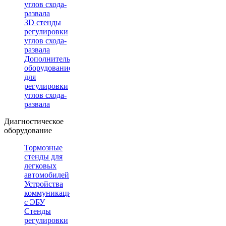
углов схода-
развала
3D стенды
регулировки
углов схода-
развала
Дополнительное
оборудование
для
регулировки
углов схода-
развала
Диагностическое
оборудование
Тормозные
стенды для
легковых
автомобилей
Устройства
коммуникации
с ЭБУ
Стенды
регулировки