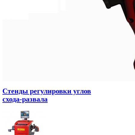
Стенды регулировки углов
схода-развала