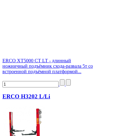
ERCO XT5000 CT LT - длинный
ножничный подъёмник схода-развала 5т со
встроенной подъёмной платформой...
ERCO H3202 L/Li