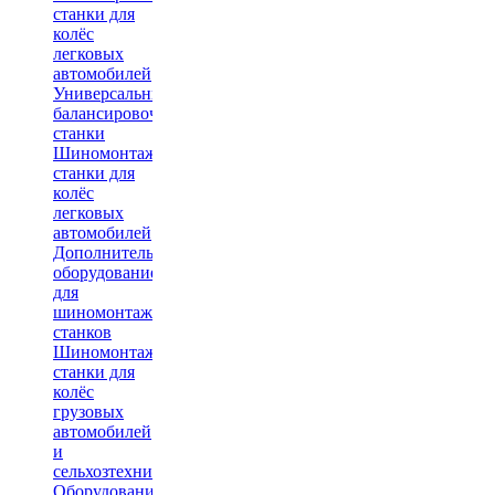
станки для
колёс
легковых
автомобилей
Универсальные
балансировочные
станки
Шиномонтажные
станки для
колёс
легковых
автомобилей
Дополнительное
оборудование
для
шиномонтажных
станков
Шиномонтажные
станки для
колёс
грузовых
автомобилей
и
сельхозтехники
Оборудование