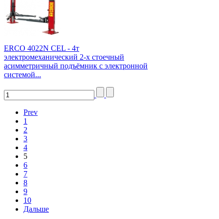
ERCO 4022N CEL - 4т
электромеханический 2-х стоечный
асимметричный подъёмник с электронной
системой...
Prev
1
2
3
4
5
6
7
8
9
10
Дальше