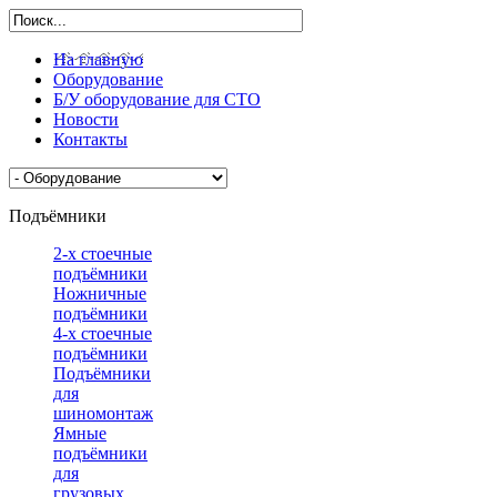
На главную
Оборудование
Б/У оборудование для СТО
Новости
Контакты
Подъёмники
2-х стоечные
подъёмники
Ножничные
подъёмники
4-х стоечные
подъёмники
Подъёмники
для
шиномонтажа
Ямные
подъёмники
для
грузовых