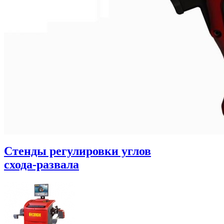
Стенды регулировки углов
схода-развала