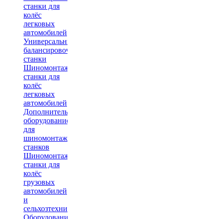
станки для
колёс
легковых
автомобилей
Универсальные
балансировочные
станки
Шиномонтажные
станки для
колёс
легковых
автомобилей
Дополнительное
оборудование
для
шиномонтажных
станков
Шиномонтажные
станки для
колёс
грузовых
автомобилей
и
сельхозтехники
Оборудование