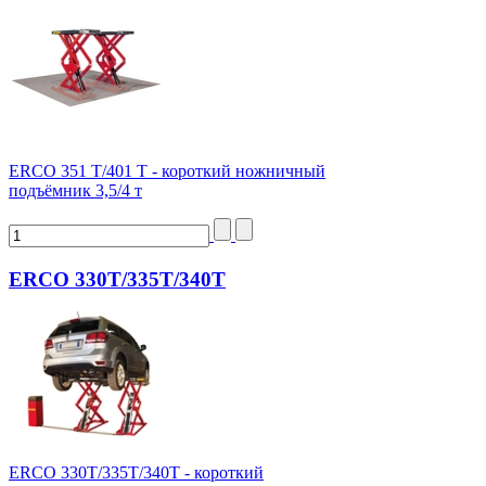
ERCO 351 T/401 T - короткий ножничный
подъёмник 3,5/4 т
ERCO 330T/335T/340T
ERCO 330T/335T/340T - короткий