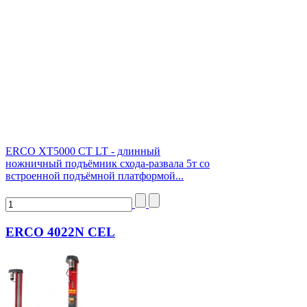
ERCO XT5000 CT LT - длинный
ножничный подъёмник схода-развала 5т со
встроенной подъёмной платформой...
ERCO 4022N CEL