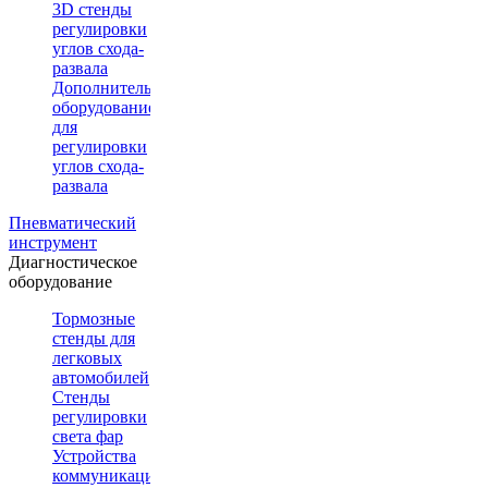
3D стенды
регулировки
углов схода-
развала
Дополнительное
оборудование
для
регулировки
углов схода-
развала
Пневматический
инструмент
Диагностическое
оборудование
Тормозные
стенды для
легковых
автомобилей
Стенды
регулировки
света фар
Устройства
коммуникации