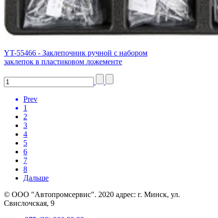
YT-55466 - Заклепочник ручной с набором
заклепок в пластиковом ложементе
Prev
1
2
3
4
5
6
7
8
Дальше
© ООО "Автопромсервис". 2020 адрес: г. Минск, ул.
Свислочская, 9