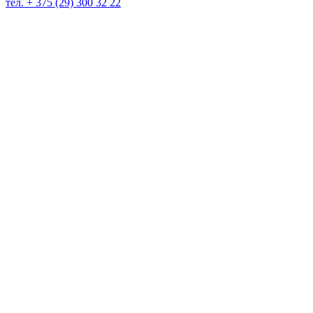
тел. + 375 (29) 300 32 22