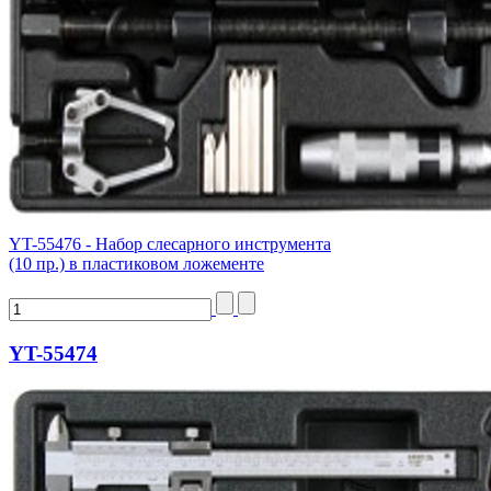
YT-55476 - Набор слесарного инструмента
(10 пр.) в пластиковом ложементе
YT-55474