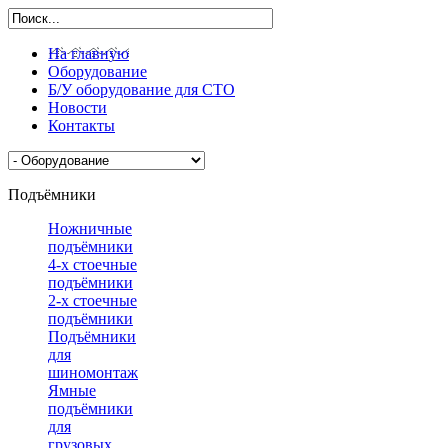
На главную
Оборудование
Б/У оборудование для СТО
Новости
Контакты
Подъёмники
Ножничные
подъёмники
4-х стоечные
подъёмники
2-х стоечные
подъёмники
Подъёмники
для
шиномонтажа
Ямные
подъёмники
для
грузовых