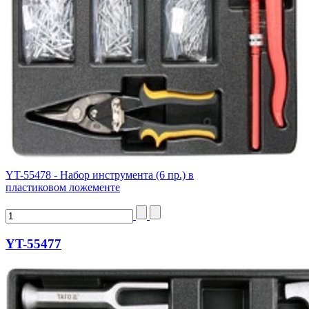
YT-55478 - Набор инструмента (6 пр.) в
пластиковом ложементе
YT-55477