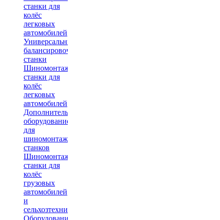
станки для
колёс
легковых
автомобилей
Универсальные
балансировочные
станки
Шиномонтажные
станки для
колёс
легковых
автомобилей
Дополнительное
оборудование
для
шиномонтажных
станков
Шиномонтажные
станки для
колёс
грузовых
автомобилей
и
сельхозтехники
Оборудование