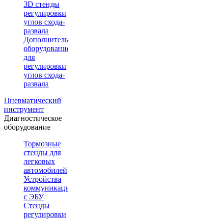
3D стенды
регулировки
углов схода-
развала
Дополнительное
оборудование
для
регулировки
углов схода-
развала
Пневматический
инструмент
Диагностическое
оборудование
Тормозные
стенды для
легковых
автомобилей
Устройства
коммуникации
с ЭБУ
Стенды
регулировки