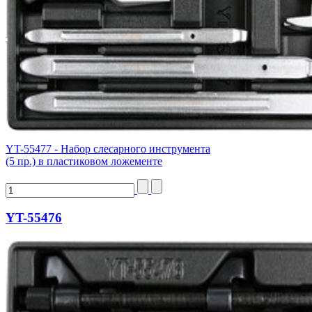
YT-55477 - Набор слесарного инструмента
(5 пр.) в пластиковом ложементе
YT-55476