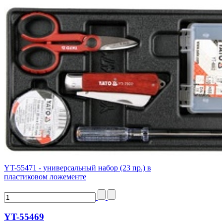
YT-55471 - универсальный набор (23 пр.) в
пластиковом ложементе
YT-55469