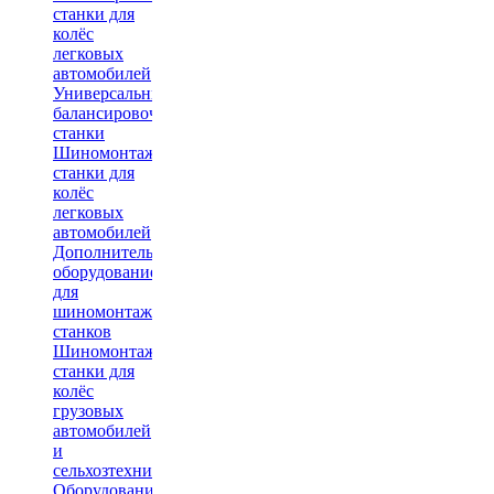
станки для
колёс
легковых
автомобилей
Универсальные
балансировочные
станки
Шиномонтажные
станки для
колёс
легковых
автомобилей
Дополнительное
оборудование
для
шиномонтажных
станков
Шиномонтажные
станки для
колёс
грузовых
автомобилей
и
сельхозтехники
Оборудование