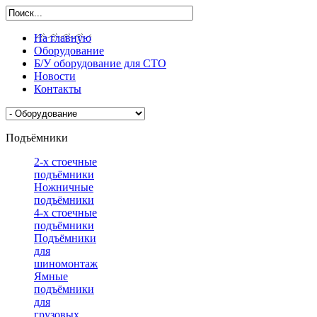
На главную
Оборудование
Б/У оборудование для СТО
Новости
Контакты
Подъёмники
2-х стоечные
подъёмники
Ножничные
подъёмники
4-х стоечные
подъёмники
Подъёмники
для
шиномонтажа
Ямные
подъёмники
для
грузовых