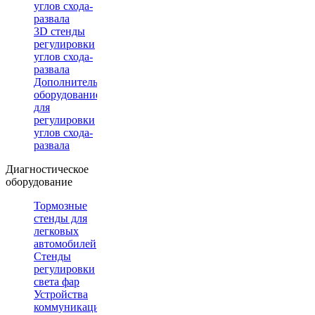
углов схода-
развала
3D стенды
регулировки
углов схода-
развала
Дополнительное
оборудование
для
регулировки
углов схода-
развала
Диагностическое
оборудование
Тормозные
стенды для
легковых
автомобилей
Стенды
регулировки
света фар
Устройства
коммуникации