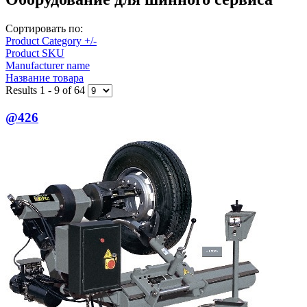
Сортировать по:
Product Category +/-
Product SKU
Manufacturer name
Название товара
Results 1 - 9 of 64
@426