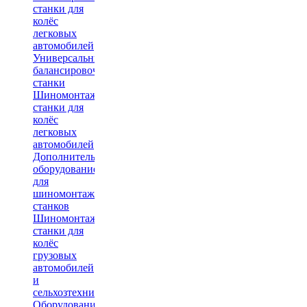
станки для
колёс
легковых
автомобилей
Универсальные
балансировочные
станки
Шиномонтажные
станки для
колёс
легковых
автомобилей
Дополнительное
оборудование
для
шиномонтажных
станков
Шиномонтажные
станки для
колёс
грузовых
автомобилей
и
сельхозтехники
Оборудование