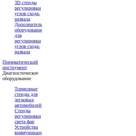
3D стенды
регулировки
углов схода-
развала
Дополнительное
оборудование
для
регулировки
углов схода-
развала
Пневматический
инструмент
Диагностическое
оборудование
Тормозные
стенды для
легковых
автомобилей
Стенды
регулировки
света фар
Устройства
коммуникации