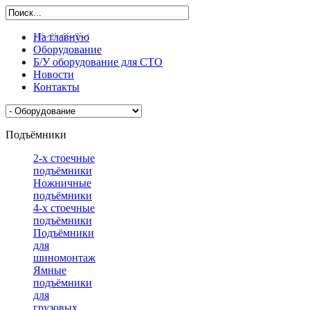
На главную
Оборудование
Б/У оборудование для СТО
Новости
Контакты
Подъёмники
2-х стоечные
подъёмники
Ножничные
подъёмники
4-х стоечные
подъёмники
Подъёмники
для
шиномонтажа
Ямные
подъёмники
для
грузовых