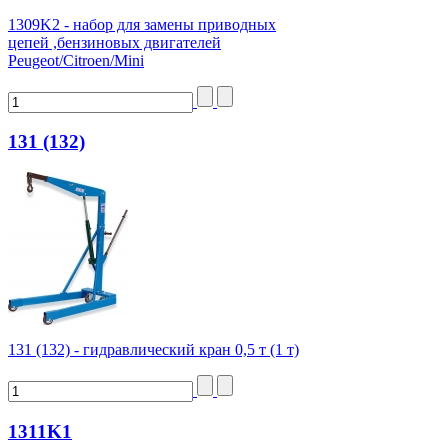
1309K2 - набор для замены приводных
цепей ,бензиновых двигателей
Peugeot/Citroen/Mini
131 (132)
131 (132) - гидравлический кран 0,5 т (1 т)
1311K1