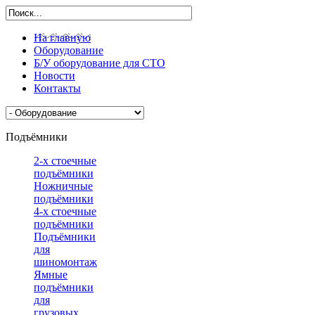
На главную
Оборудование
Б/У оборудование для СТО
Новости
Контакты
Подъёмники
2-х стоечные
подъёмники
Ножничные
подъёмники
4-х стоечные
подъёмники
Подъёмники
для
шиномонтажа
Ямные
подъёмники
для
грузовых