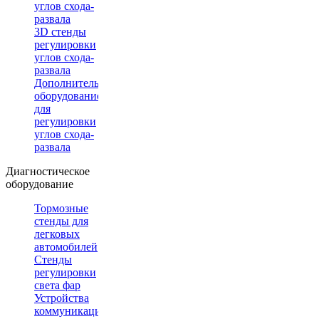
углов схода-
развала
3D стенды
регулировки
углов схода-
развала
Дополнительное
оборудование
для
регулировки
углов схода-
развала
Диагностическое
оборудование
Тормозные
стенды для
легковых
автомобилей
Стенды
регулировки
света фар
Устройства
коммуникации