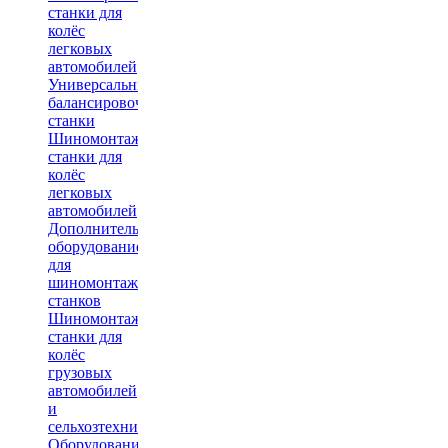
станки для
колёс
легковых
автомобилей
Универсальные
балансировочные
станки
Шиномонтажные
станки для
колёс
легковых
автомобилей
Дополнительное
оборудование
для
шиномонтажных
станков
Шиномонтажные
станки для
колёс
грузовых
автомобилей
и
сельхозтехники
Оборудование