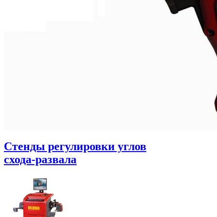
Стенды регулировки углов
схода-развала