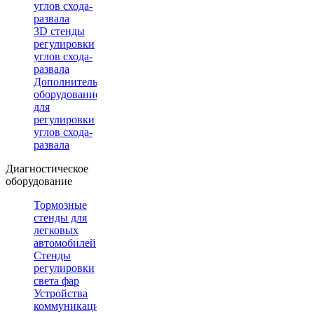
углов схода-
развала
3D стенды
регулировки
углов схода-
развала
Дополнительное
оборудование
для
регулировки
углов схода-
развала
Диагностическое
оборудование
Тормозные
стенды для
легковых
автомобилей
Стенды
регулировки
света фар
Устройства
коммуникации