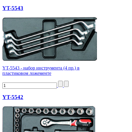
YT-5543
YT-5543 - набор инструмента (4 пр.) в
пластиковом ложементе
YT-5542