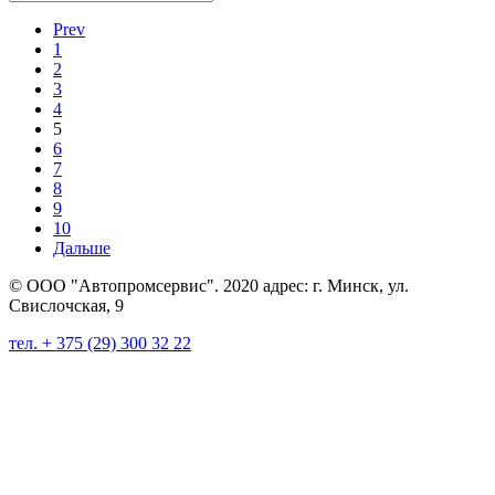
Prev
1
2
3
4
5
6
7
8
9
10
Дальше
© ООО "Автопромсервис". 2020 адрес: г. Минск, ул.
Свислочская, 9
тел. + 375 (29) 300 32 22