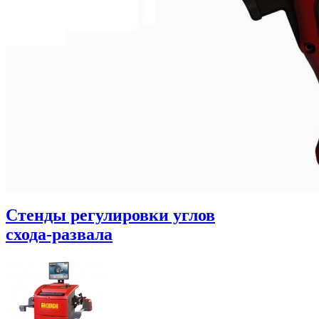
Стенды регулировки углов
схода-развала