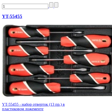
YT-55455
YT-55455 - набор отверток (13 пр.) в
пластиковом ложементе