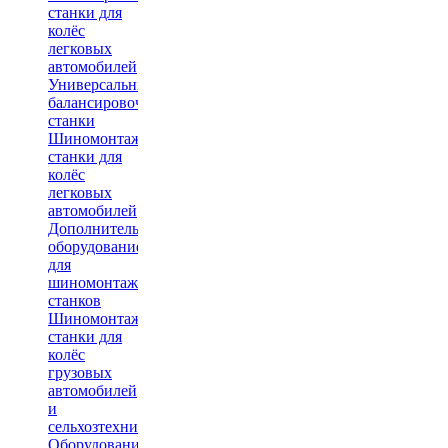
станки для
колёс
легковых
автомобилей
Универсальные
балансировочные
станки
Шиномонтажные
станки для
колёс
легковых
автомобилей
Дополнительное
оборудование
для
шиномонтажных
станков
Шиномонтажные
станки для
колёс
грузовых
автомобилей
и
сельхозтехники
Оборудование