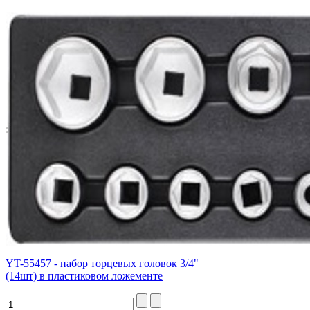
YT-55457 - набор торцевых головок 3/4"
(14шт) в пластиковом ложементе