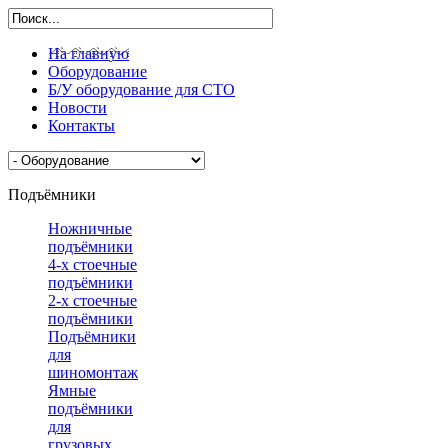
На главную
Оборудование
Б/У оборудование для СТО
Новости
Контакты
Подъёмники
Ножничные
подъёмники
4-х стоечные
подъёмники
2-х стоечные
подъёмники
Подъёмники
для
шиномонтажа
Ямные
подъёмники
для
грузовых