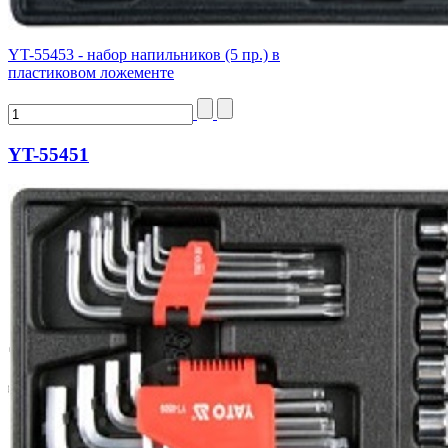
YT-55453 - набор напильников (5 пр.) в
пластиковом ложементе
YT-55451