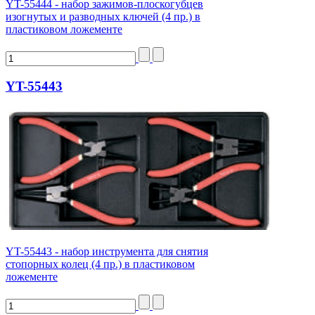
YT-55444 - набор зажимов-плоскогубцев
изогнутых и разводных ключей (4 пр.) в
пластиковом ложементе
YT-55443
YT-55443 - набор инструмента для снятия
стопорных колец (4 пр.) в пластиковом
ложементе