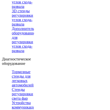
углов схода-
развала
3D стенды
регулировки
углов схода-
развала
Дополнительное
оборудование
для
регулировки
углов схода-
развала
Диагностическое
оборудование
Тормозные
стенды для
легковых
автомобилей
Стенды
регулировки
света фар
Устройства
коммуникации